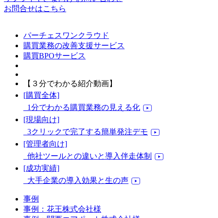
お問合せはこちら
パーチェスワンクラウド
購買業務の改善支援サービス
購買BPOサービス
【３分でわかる紹介動画】
[購買全体]
1分でわかる購買業務の見える化
[現場向け]
3クリックで完了する簡単発注デモ
[管理者向け]
他社ツールとの違いと導入伴走体制
[成功実績]
大手企業の導入効果と生の声
事例
事例：花王株式会社様