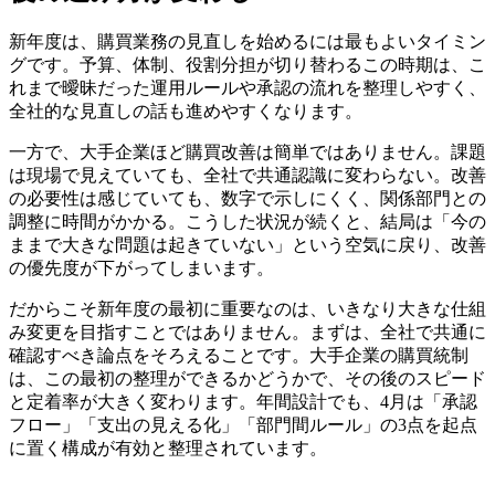
新年度は、購買業務の見直しを始めるには最もよいタイミン
グです。予算、体制、役割分担が切り替わるこの時期は、こ
れまで曖昧だった運用ルールや承認の流れを整理しやすく、
全社的な見直しの話も進めやすくなります。
一方で、大手企業ほど購買改善は簡単ではありません。課題
は現場で見えていても、全社で共通認識に変わらない。改善
の必要性は感じていても、数字で示しにくく、関係部門との
調整に時間がかかる。こうした状況が続くと、結局は「今の
ままで大きな問題は起きていない」という空気に戻り、改善
の優先度が下がってしまいます。
だからこそ新年度の最初に重要なのは、いきなり大きな仕組
み変更を目指すことではありません。まずは、全社で共通に
確認すべき論点をそろえることです。大手企業の購買統制
は、この最初の整理ができるかどうかで、その後のスピード
と定着率が大きく変わります。年間設計でも、4月は「承認
フロー」「支出の見える化」「部門間ルール」の3点を起点
に置く構成が有効と整理されています。