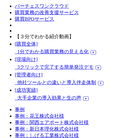
パーチェスワンクラウド
購買業務の改善支援サービス
購買BPOサービス
【３分でわかる紹介動画】
[購買全体]
1分でわかる購買業務の見える化
[現場向け]
3クリックで完了する簡単発注デモ
[管理者向け]
他社ツールとの違いと導入伴走体制
[成功実績]
大手企業の導入効果と生の声
事例
事例：花王株式会社様
事例：関西エアポート株式会社様
事例：新日本理化株式会社様
事例：しげる工業株式会社様