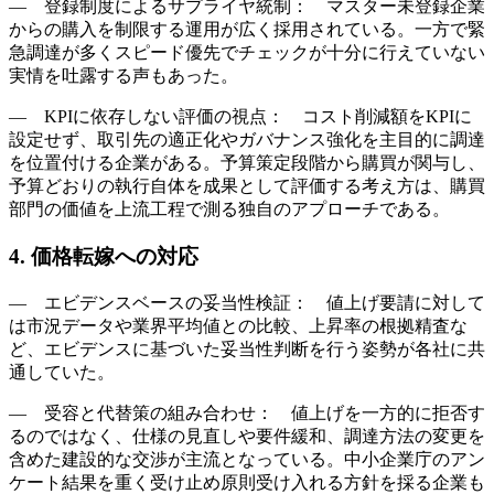
― 登録制度によるサプライヤ統制： マスター未登録企業
からの購入を制限する運用が広く採用されている。一方で緊
急調達が多くスピード優先でチェックが十分に行えていない
実情を吐露する声もあった。
― KPIに依存しない評価の視点： コスト削減額をKPIに
設定せず、取引先の適正化やガバナンス強化を主目的に調達
を位置付ける企業がある。予算策定段階から購買が関与し、
予算どおりの執行自体を成果として評価する考え方は、購買
部門の価値を上流工程で測る独自のアプローチである。
4. 価格転嫁への対応
― エビデンスベースの妥当性検証： 値上げ要請に対して
は市況データや業界平均値との比較、上昇率の根拠精査な
ど、エビデンスに基づいた妥当性判断を行う姿勢が各社に共
通していた。
― 受容と代替策の組み合わせ： 値上げを一方的に拒否す
るのではなく、仕様の見直しや要件緩和、調達方法の変更を
含めた建設的な交渉が主流となっている。中小企業庁のアン
ケート結果を重く受け止め原則受け入れる方針を採る企業も