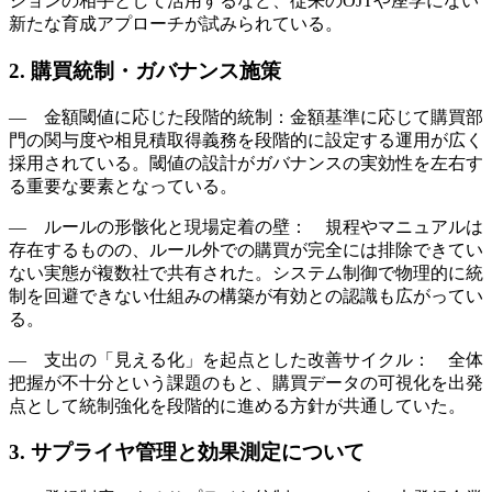
ションの相手として活用するなど、従来のOJTや座学にない
新たな育成アプローチが試みられている。
2. 購買統制・ガバナンス施策
― 金額閾値に応じた段階的統制：金額基準に応じて購買部
門の関与度や相見積取得義務を段階的に設定する運用が広く
採用されている。閾値の設計がガバナンスの実効性を左右す
る重要な要素となっている。
― ルールの形骸化と現場定着の壁： 規程やマニュアルは
存在するものの、ルール外での購買が完全には排除できてい
ない実態が複数社で共有された。システム制御で物理的に統
制を回避できない仕組みの構築が有効との認識も広がってい
る。
― 支出の「見える化」を起点とした改善サイクル： 全体
把握が不十分という課題のもと、購買データの可視化を出発
点として統制強化を段階的に進める方針が共通していた。
3. サプライヤ管理と効果測定について