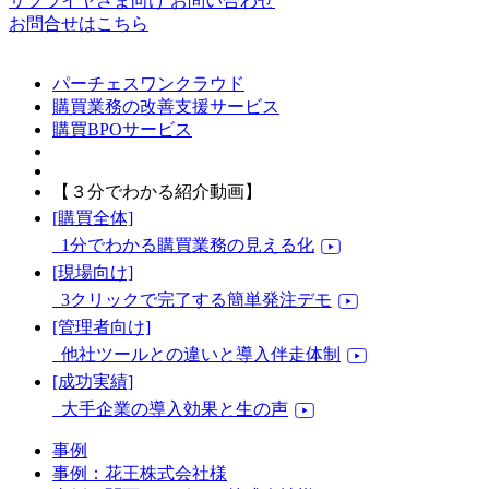
サプライヤさま向け お問い合わせ
お問合せはこちら
パーチェスワンクラウド
購買業務の改善支援サービス
購買BPOサービス
【３分でわかる紹介動画】
[購買全体]
1分でわかる購買業務の見える化
[現場向け]
3クリックで完了する簡単発注デモ
[管理者向け]
他社ツールとの違いと導入伴走体制
[成功実績]
大手企業の導入効果と生の声
事例
事例：花王株式会社様