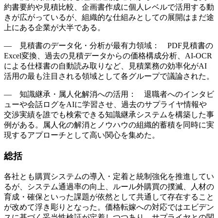
約書要約や見積比較、企画書作成に個人レベルで活用する動
きが広がっているが、組織的な仕組みとしての展開はまだ途
上にある企業が大半である。
― 見積書のデータ化・分析が最有力領域： PDF見積書の
Excel変換、過去の見積データからの価格構成分析、AI-OCR
による仕様書の自動読み取りなど、見積業務の効率化がAI
活用の最も注目される領域として各グループで議論された。
― 知識継承・属人化解消への活用： 退職者へのインタビ
ューや会話ログをAIに学習させ、過去のサプライヤ情報や
交渉実績を誰でも検索できる知識継承システムを構築した事
例がある。属人化の解消とノウハウの組織的蓄積を同時に実
現するアプローチとして高い関心を集めた。
総括
各社とも購買システムの導入・定着と統制強化を推進してい
るが、システム通過率の向上、ルール外購買の撲滅、人材の
育成・確保といった課題が依然として共通して存在すること
が改めて浮き彫りとなった。価格転嫁への対応ではエビデン
スに基づく妥当性検証が定着しつつあり、サプライヤとの関