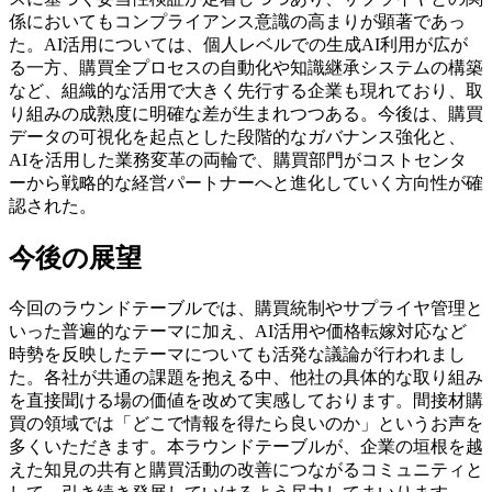
係においてもコンプライアンス意識の高まりが顕著であっ
た。AI活用については、個人レベルでの生成AI利用が広が
る一方、購買全プロセスの自動化や知識継承システムの構築
など、組織的な活用で大きく先行する企業も現れており、取
り組みの成熟度に明確な差が生まれつつある。今後は、購買
データの可視化を起点とした段階的なガバナンス強化と、
AIを活用した業務変革の両輪で、購買部門がコストセンタ
ーから戦略的な経営パートナーへと進化していく方向性が確
認された。
今後の展望
今回のラウンドテーブルでは、購買統制やサプライヤ管理と
いった普遍的なテーマに加え、AI活用や価格転嫁対応など
時勢を反映したテーマについても活発な議論が行われまし
た。各社が共通の課題を抱える中、他社の具体的な取り組み
を直接聞ける場の価値を改めて実感しております。間接材購
買の領域では「どこで情報を得たら良いのか」というお声を
多くいただきます。本ラウンドテーブルが、企業の垣根を越
えた知見の共有と購買活動の改善につながるコミュニティと