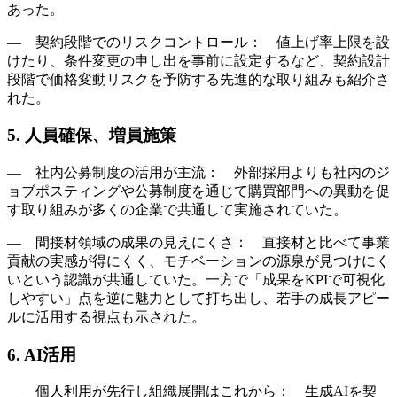
あった。
― 契約段階でのリスクコントロール： 値上げ率上限を設
けたり、条件変更の申し出を事前に設定するなど、契約設計
段階で価格変動リスクを予防する先進的な取り組みも紹介さ
れた。
5. 人員確保、増員施策
― 社内公募制度の活用が主流： 外部採用よりも社内のジ
ョブポスティングや公募制度を通じて購買部門への異動を促
す取り組みが多くの企業で共通して実施されていた。
― 間接材領域の成果の見えにくさ： 直接材と比べて事業
貢献の実感が得にくく、モチベーションの源泉が見つけにく
いという認識が共通していた。一方で「成果をKPIで可視化
しやすい」点を逆に魅力として打ち出し、若手の成長アピー
ルに活用する視点も示された。
6. AI活用
― 個人利用が先行し組織展開はこれから： 生成AIを契